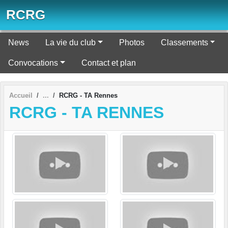
Panneau de gestion des cookies
RCRG
News
La vie du club
Photos
Classements
Convocations
Contact et plan
Accueil
RCRG - TA Rennes
RCRG - TA RENNES