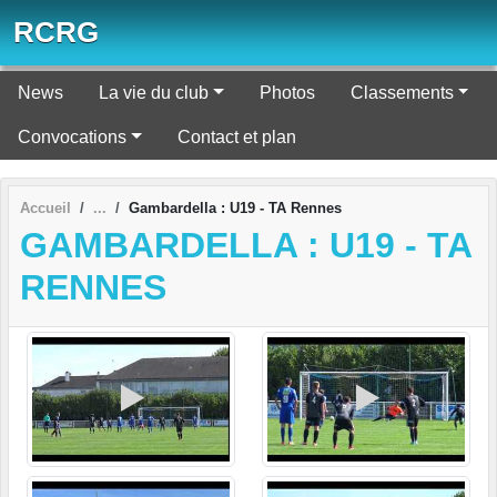
Panneau de gestion des cookies
RCRG
News
La vie du club
Photos
Classements
Convocations
Contact et plan
Accueil
Gambardella : U19 - TA Rennes
GAMBARDELLA : U19 - TA
RENNES