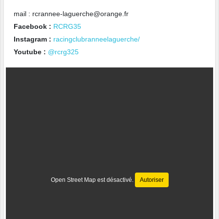
mail : rcrannee-laguerche@orange.fr
Facebook :
RCRG35
Instagram :
racingclubranneelaguerche/
Youtube :
@rcrg325
Open Street Map est désactivé.
Autoriser