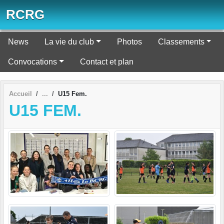
Panneau de gestion des cookies
RCRG
News
La vie du club
Photos
Classements
Convocations
Contact et plan
Accueil
U15 Fem.
U15 FEM.