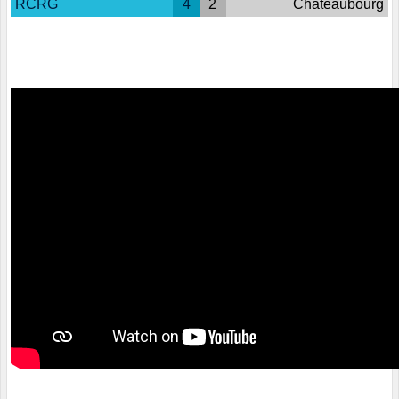
RCRG
4
2
Chateaubourg