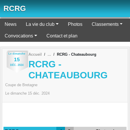
Panneau de gestion des cookies
RCRG
News
La vie du club
Photos
Classements
Convocations
Contact et plan
Le
dimanche
Accueil
RCRG - Chateaubourg
15
RCRG -
DÉC.
2024
CHATEAUBOURG
Coupe de Bretagne
Le
dimanche
15
déc.
2024