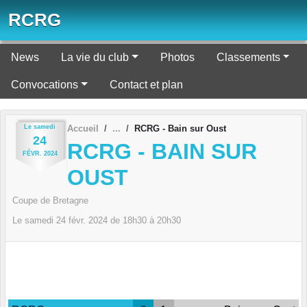
Panneau de gestion des cookies
RCRG
News
La vie du club
Photos
Classements
Convocations
Contact et plan
Le
samedi
Accueil
RCRG - Bain sur Oust
24
RCRG - BAIN SUR
FÉVR.
2024
OUST
Coupe de Bretagne
Le
samedi
24
févr.
2024
de 18h30 à 20h30