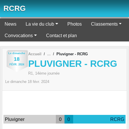
Panneau de gestion des cookies
RCRG
News
La vie du club
Photos
Classements
Convocations
Contact et plan
Le
dimanche
Accueil
Pluvigner - RCRG
18
PLUVIGNER - RCRG
FÉVR.
2024
R1, 14ème journée
Le
dimanche
18
févr.
2024
Pluvigner
0
0
RCRG