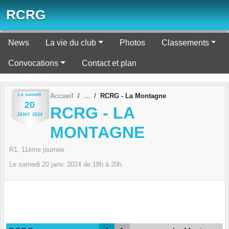
Panneau de gestion des cookies
RCRG
News
La vie du club
Photos
Classements
Convocations
Contact et plan
Le
samedi
Accueil
RCRG - La Montagne
20
RCRG - LA
JANV.
2024
MONTAGNE
R1, 11ème journée
Le
samedi
20
janv.
2024
de 18h à 20h