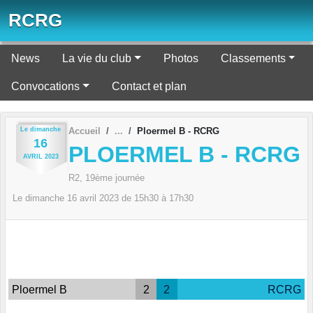
Panneau de gestion des cookies
RCRG
News
La vie du club
Photos
Classements
Convocations
Contact et plan
Le
dimanche
Accueil
Ploermel B - RCRG
16
PLOERMEL B - RCRG
AVRIL
2023
R2, 19ème journée
Le
dimanche
16
avril
2023
de 15h30 à 17h30
Ploermel B
2
2
RCRG