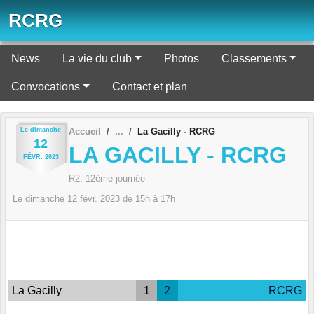
Panneau de gestion des cookies
RCRG
News
La vie du club
Photos
Classements
Convocations
Contact et plan
Le
dimanche
Accueil
La Gacilly - RCRG
12
LA GACILLY - RCRG
FÉVR.
2023
R2, 12ème journée
Le
dimanche
12
févr.
2023
de 15h à 17h
La Gacilly
1
2
RCRG