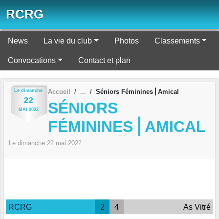
Panneau de gestion des cookies
RCRG
News
La vie du club
Photos
Classements
Convocations
Contact et plan
Le
dimanche
Accueil
Séniors Féminines⎪Amical
22
SÉNIORS
MAI
2022
FÉMININES⎪AMICAL
Le
dimanche
22
mai
2022
RCRG
2
4
As Vitré