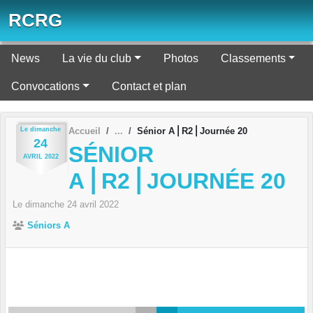
Panneau de gestion des cookies
RCRG
News
La vie du club
Photos
Classements
Convocations
Contact et plan
Le
dimanche
Accueil
Sénior A⎪R2⎪Journée 20
24
SÉNIOR
AVRIL
2022
A⎪R2⎪JOURNÉE 20
Le
dimanche
24
avril
2022
Séniors A