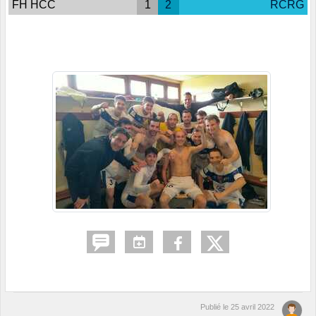
FH HCC
1
2
RCRG
Publié le
25 avril 2022