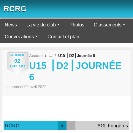
Panneau de gestion des cookies
RCRG
News
La vie du club
Photos
Classements
Convocations
Contact et plan
Le
samedi
Accueil
U15 ⎪D2⎪Journée 6
02
U15 ⎪D2⎪JOURNÉE
AVRIL
2022
6
Le
samedi
02
avril
2022
RCRG
4
1
AGL Fougères