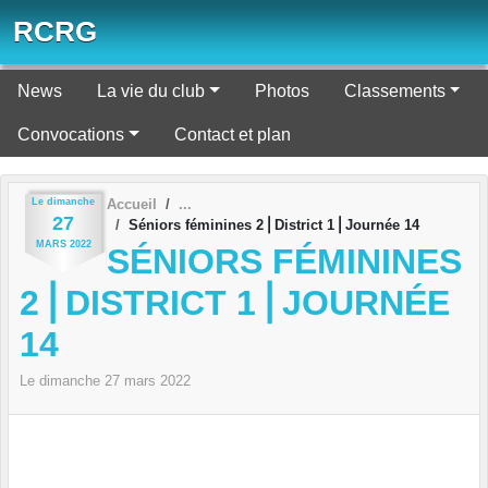
Panneau de gestion des cookies
RCRG
News
La vie du club
Photos
Classements
Convocations
Contact et plan
Le
dimanche
Accueil
27
Séniors féminines 2⎪District 1⎪Journée 14
MARS
2022
SÉNIORS FÉMININES
2⎪DISTRICT 1⎪JOURNÉE
14
Le
dimanche
27
mars
2022