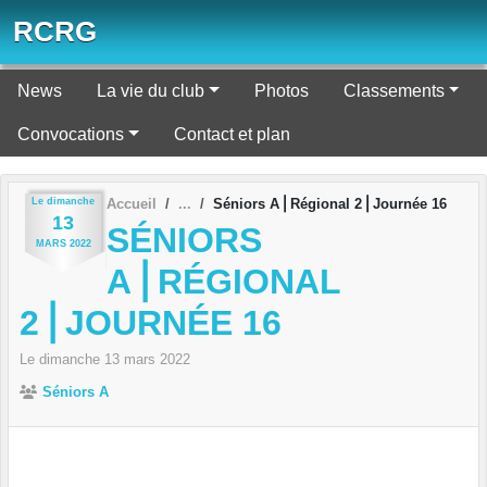
Panneau de gestion des cookies
RCRG
News
La vie du club
Photos
Classements
Convocations
Contact et plan
Le
dimanche
Accueil
Séniors A⎪Régional 2⎪Journée 16
13
SÉNIORS
MARS
2022
A⎪RÉGIONAL
2⎪JOURNÉE 16
Le
dimanche
13
mars
2022
Séniors A