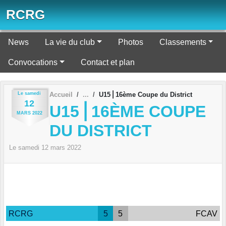
Panneau de gestion des cookies
RCRG
News
La vie du club
Photos
Classements
Convocations
Contact et plan
Le
samedi
Accueil
U15⎪16ème Coupe du District
12
U15⎪16ÈME COUPE
MARS
2022
DU DISTRICT
Le
samedi
12
mars
2022
RCRG
5
5
FCAV