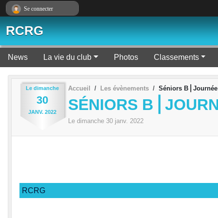
Panneau de gestion des cookies
Se connecter
RCRG
News
La vie du club
Photos
Classements
Accueil
Les évènements
Séniors B⎪Journée
Le
dimanche
30
SÉNIORS B⎪JOURN
JANV.
2022
Le
dimanche
30
janv.
2022
RCRG