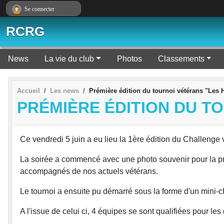
Panneau de gestion des cookies
Se connecter
RCRG
News
La vie du club
Photos
Classements
Accueil
Les news
Prémière édition du tournoi vétérans "Les 
PRÉMIÈRE ÉDITION DU T
Ce vendredi 5 juin a eu lieu la 1ère édition du Challenge
La soirée a commencé avec une photo souvenir pour la pré
accompagnés de nos actuels vétérans.
Le tournoi a ensuite pu démarré sous la forme d'un mini
A l'issue de celui ci, 4 équipes se sont qualifiées pour les