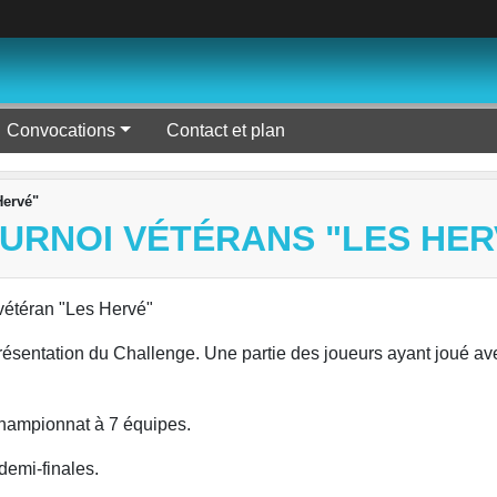
Convocations
Contact et plan
Hervé"
OURNOI VÉTÉRANS "LES HER
 vétéran "Les Hervé"
sentation du Challenge. Une partie des joueurs ayant joué avec
-championnat à 7 équipes.
 demi-finales.