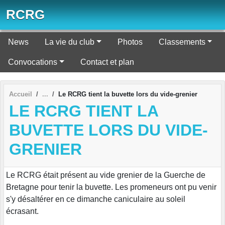
Panneau de gestion des cookies
RCRG
News
La vie du club
Photos
Classements
Convocations
Contact et plan
Accueil
Le RCRG tient la buvette lors du vide-grenier
LE RCRG TIENT LA
BUVETTE LORS DU VIDE-
GRENIER
Le RCRG était présent au vide grenier de la Guerche de
Bretagne pour tenir la buvette. Les promeneurs ont pu venir
s'y désaltérer en ce dimanche caniculaire au soleil
écrasant.