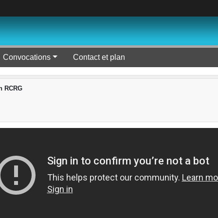
Convocations
Contact et plan
on RCRG