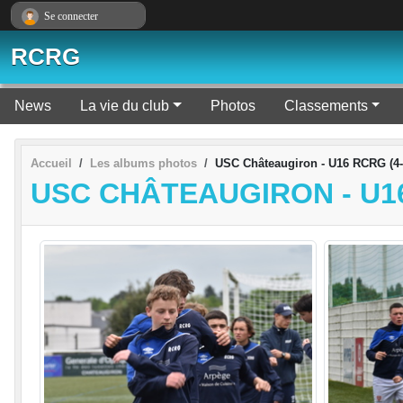
Panneau de gestion des cookies
Se connecter
RCRG
News
La vie du club
Photos
Classements
Accueil
Les albums photos
USC Châteaugiron - U16 RCRG (4-
USC CHÂTEAUGIRON - U16 