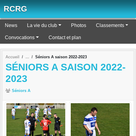
Panneau de gestion des cookies
RCRG
News
La vie du club
Photos
Classements
Convocations
Contact et plan
Accueil
Séniors A saison 2022-2023
SÉNIORS A SAISON 2022-
2023
Séniors A