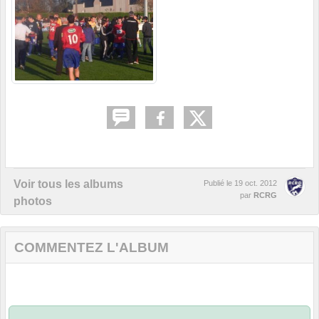
Voir tous les albums
Publié le
19 oct. 2012
par
RCRG
photos
COMMENTEZ L'ALBUM