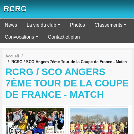
Panneau de gestion des cookies
RCRG
News
La vie du club
Photos
Classements
Convocations
Contact et plan
Accueil
RCRG / SCO Angers 7ème Tour de la Coupe de France - Match
RCRG / SCO ANGERS
7ÈME TOUR DE LA COUPE
DE FRANCE - MATCH