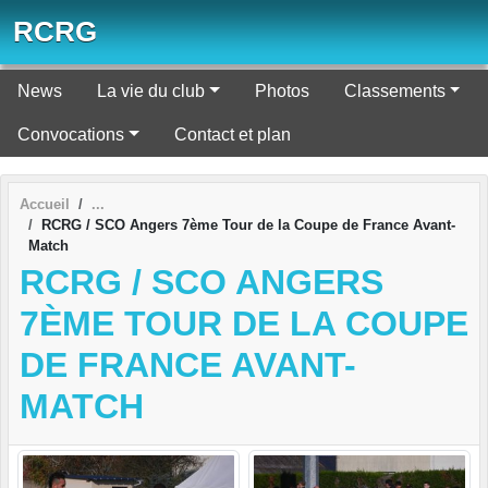
Panneau de gestion des cookies
RCRG
News
La vie du club
Photos
Classements
Convocations
Contact et plan
Accueil
RCRG / SCO Angers 7ème Tour de la Coupe de France Avant-
Match
RCRG / SCO ANGERS
7ÈME TOUR DE LA COUPE
DE FRANCE AVANT-
MATCH