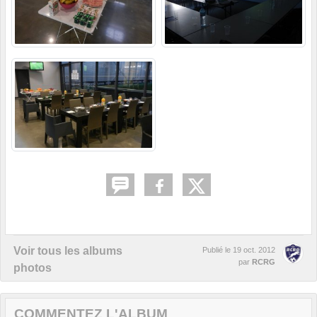
Voir tous les albums
Publié le
19 oct. 2012
par
RCRG
photos
COMMENTEZ L'ALBUM