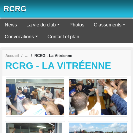
Panneau de gestion des cookies
RCRG
News
La vie du club
Photos
Classements
Convocations
Contact et plan
Accueil
RCRG - La Vitréenne
RCRG - LA VITRÉENNE