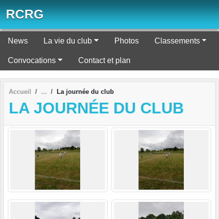
Panneau de gestion des cookies
RCRG
News
La vie du club
Photos
Classements
Convocations
Contact et plan
Accueil
La journée du club
LA JOURNÉE DU CLUB