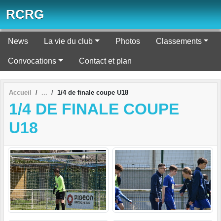
Panneau de gestion des cookies
RCRG
News
La vie du club
Photos
Classements
Convocations
Contact et plan
Accueil
1/4 de finale coupe U18
1/4 DE FINALE COUPE
U18