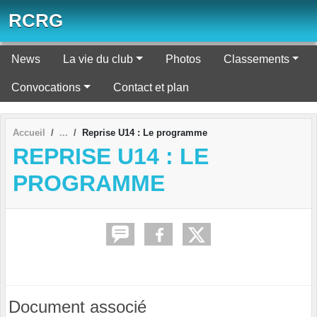
Panneau de gestion des cookies
RCRG
News
La vie du club
Photos
Classements
Convocations
Contact et plan
Accueil
Reprise U14 : Le programme
REPRISE U14 : LE
PROGRAMME
Document associé