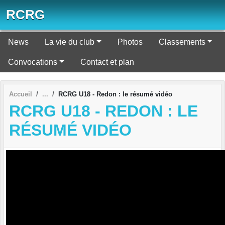
Panneau de gestion des cookies
RCRG
News
La vie du club
Photos
Classements
Convocations
Contact et plan
Accueil
RCRG U18 - Redon : le résumé vidéo
RCRG U18 - REDON : LE
RÉSUMÉ VIDÉO