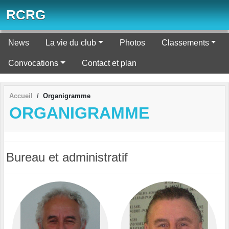
Panneau de gestion des cookies
RCRG
News
La vie du club
Photos
Classements
Convocations
Contact et plan
Accueil
Organigramme
ORGANIGRAMME
Bureau et administratif