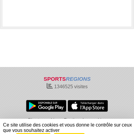
SPORTS
REGIONS
1346525
visites
Charte cookies
Gestion des cookies
Ce site utilise des cookies et vous donne le contrôle sur ceux
Informations légales
Signaler un contenu inapproprié
que vous souhaitez activer