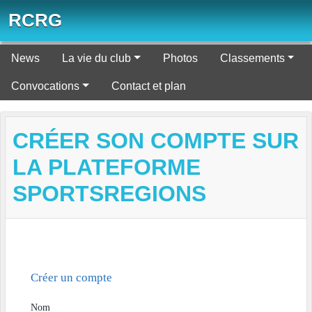
Panneau de gestion des cookies
RCRG
News
La vie du club
Photos
Classements
Convocations
Contact et plan
CRÉER SON COMPTE SUR
LA PLATEFORME
SPORTSREGIONS
Créer un compte
Nom